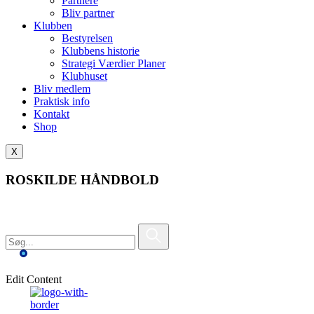
Partnere
Bliv partner
Klubben
Bestyrelsen
Klubbens historie
Strategi Værdier Planer
Klubhuset
Bliv medlem
Praktisk info
Kontakt
Shop
X
ROSKILDE HÅNDBOLD
Edit Content