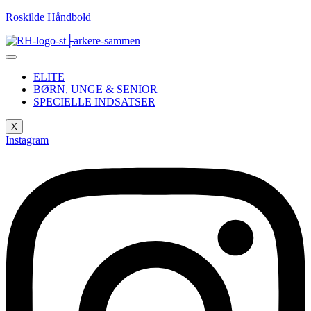
Roskilde Håndbold
ELITE
BØRN, UNGE & SENIOR
SPECIELLE INDSATSER
X
Instagram