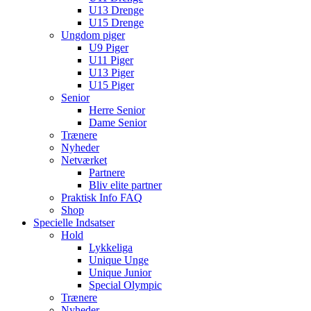
U13 Drenge
U15 Drenge
Ungdom piger
U9 Piger
U11 Piger
U13 Piger
U15 Piger
Senior
Herre Senior
Dame Senior
Trænere
Nyheder
Netværket
Partnere
Bliv elite partner
Praktisk Info FAQ
Shop
Specielle Indsatser
Hold
Lykkeliga
Unique Unge
Unique Junior
Special Olympic
Trænere
Nyheder