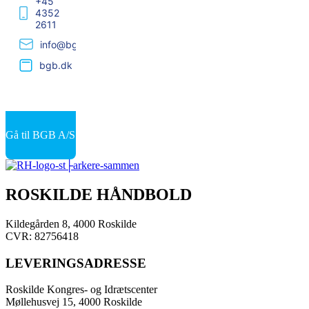
+45
4352
2611
info@bgb.dk
bgb.dk
Gå til BGB A/S
ROSKILDE HÅNDBOLD
Kildegården 8, 4000 Roskilde
CVR: 82756418
LEVERINGSADRESSE
Roskilde Kongres- og Idrætscenter
Møllehusvej 15, 4000 Roskilde