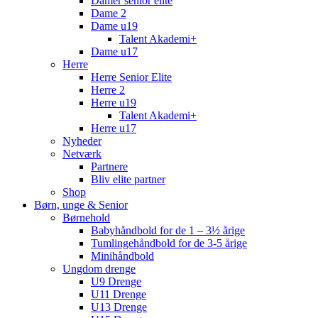
Damer senior elite
Dame 2
Dame u19
Talent Akademi+
Dame u17
Herre
Herre Senior Elite
Herre 2
Herre u19
Talent Akademi+
Herre u17
Nyheder
Netværk
Partnere
Bliv elite partner
Shop
Børn, unge & Senior
Børnehold
Babyhåndbold for de 1 – 3½ årige
Tumlingehåndbold for de 3-5 årige
Minihåndbold
Ungdom drenge
U9 Drenge
U11 Drenge
U13 Drenge