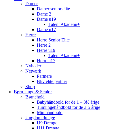
Damer
Damer senior elite
Dame 2
Dame u19
Talent Akademi+
Dame u17
Herre
Herre Senior Elite
Herre 2
Herre u19
Talent Akademi+
Herre u17
Nyheder
Netværk
Partnere
Bliv elite partner
Shop
Børn, unge & Senior
Børnehold
Babyhåndbold for de 1 – 3½ årige
Tumlingehåndbold for de 3-5 årige
Minihåndbold
Ungdom drenge
U9 Drenge
U11 Drenge