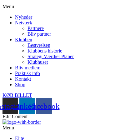
Menu
Nyheder
Netværk
Partnere
Bliv partner
Klubben
Bestyrelsen
Klubbens historie
Strategi Værdier Planer
Klubhuset
Bliv medlem
Praktisk info
Kontakt
Shop
KØB BILLET
nstagram
Linkedin
Facebook
Edit Content
Menu
Elite