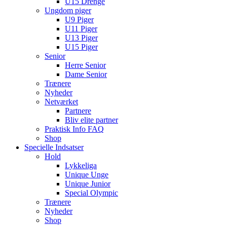
U15 Drenge
Ungdom piger
U9 Piger
U11 Piger
U13 Piger
U15 Piger
Senior
Herre Senior
Dame Senior
Trænere
Nyheder
Netværket
Partnere
Bliv elite partner
Praktisk Info FAQ
Shop
Specielle Indsatser
Hold
Lykkeliga
Unique Unge
Unique Junior
Special Olympic
Trænere
Nyheder
Shop