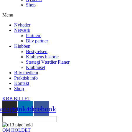
Shop
Menu
Nyheder
Netværk
Partnere
Bliv partner
Klubben
Bestyrelsen
Klubbens historie
Strategi Værdier Planer
Klubhuset
Bliv medlem
Praktisk info
Kontakt
Shop
KØB BILLET
nstagram
Linkedin
Facebook
OM HOLDET