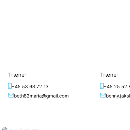
Beth Sørensen
Benny Ja
Træner
Træner
+45 53 63 72 13
+45 25 52 
beth82maria@gmail.com
benny.jak