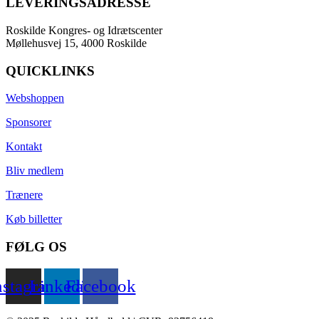
LEVERINGSADRESSE
Roskilde Kongres- og Idrætscenter
Møllehusvej 15, 4000 Roskilde
QUICKLINKS
Webshoppen
Sponsorer
Kontakt
Bliv medlem
Trænere
Køb billetter
FØLG OS
nstagram
Linkedin
Facebook