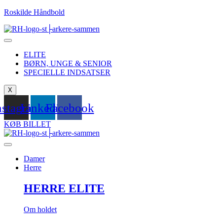
Roskilde Håndbold
ELITE
BØRN, UNGE & SENIOR
SPECIELLE INDSATSER
X
nstagram
Linkedin
Facebook
KØB BILLET
Damer
Herre
HERRE ELITE
Om holdet