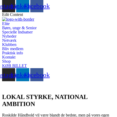
nstagram
Linkedin
Facebook
Edit Content
Elite
Børn, unge & Senior
Specielle Indsatser
Nyheder
Netværk
Klubben
Bliv medlem
Praktisk info
Kontakt
Shop
KØB BILLET
nstagram
Linkedin
Facebook
LOKAL STYRKE, NATIONAL
AMBITION
Roskilde Håndbold vil være blandt de bedste, men på vores egen