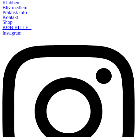
Klubben
Bliv medlem
Praktisk info
Kontakt
Shop
KØB BILLET
Instagram