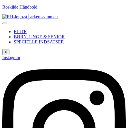
Roskilde Håndbold
ELITE
BØRN, UNGE & SENIOR
SPECIELLE INDSATSER
X
Instagram