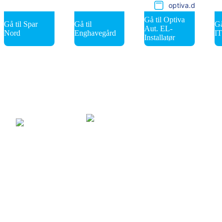
optiva.dk
Gå til Optiva
Gå til Spar
Gå til
Gå
Aut. EL-
Nord
Enghavegård
IT
Installatør
BoFinans
Nordkysten