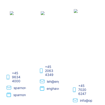
Spar
Enghavegård
Optiva
Nord
Aut.
+45
EL-
2063
+45
Installatør
4349
9634
4000
leh@enghavegaard.dk
+45
sparnord@sparnord.dk
enghavegård.dk
7020
6247
sparnord.dk
info@optiva.dk