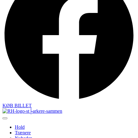
KØB BILLET
Hold
Trænere