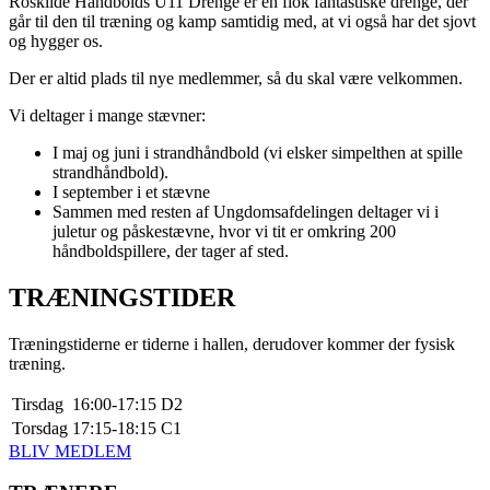
Roskilde Håndbolds U11 Drenge er en flok fantastiske drenge, der
går til den til træning og kamp samtidig med, at vi også har det sjovt
og hygger os.
Der er altid plads til nye medlemmer, så du skal være velkommen.
Vi deltager i mange stævner:
I maj og juni i strandhåndbold (vi elsker simpelthen at spille
strandhåndbold).
I september i et stævne
Sammen med resten af Ungdomsafdelingen deltager vi i
juletur og påskestævne, hvor vi tit er omkring 200
håndboldspillere, der tager af sted.
TRÆNINGSTIDER
Træningstiderne er tiderne i hallen, derudover kommer der fysisk
træning.
Tirsdag
16:00-17:15
D2
Torsdag
17:15-18:15
C1
BLIV MEDLEM