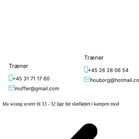
Jesper
Anders Houborg
Rasmussen
Træner
Træner
+45 26 28 06 54
+45 31 71 17 60
houborg@hotmail.c
muffer@gmail.com
Ida wrang scorer til 33 - 32 lige før slutfløjtet i kampen mod
I