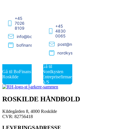
Roskilde
Entreprisefirmaet
A/S
+45
7026
+45
8109
4830
0065
info@bofinans.dk
post@nordkysten.dk
bofinans.dk/roskilde/
nordkysten.dk
Gå til
Gå til BoFinans
Nordkysten
Roskilde
Entreprisefirmaet
A/S
ROSKILDE HÅNDBOLD
Kildegården 8, 4000 Roskilde
CVR: 82756418
LEVERINGSADRESSE