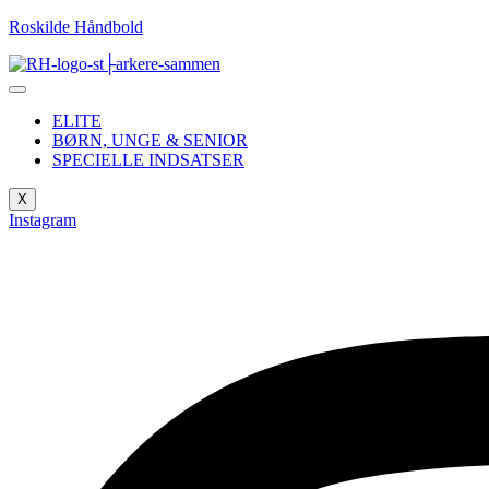
Roskilde Håndbold
ELITE
BØRN, UNGE & SENIOR
SPECIELLE INDSATSER
X
Instagram