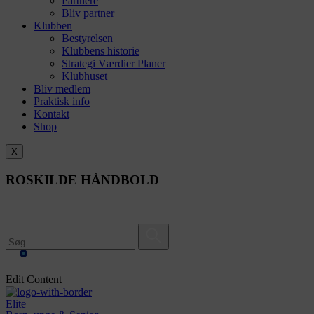
Partnere
Bliv partner
Klubben
Bestyrelsen
Klubbens historie
Strategi Værdier Planer
Klubhuset
Bliv medlem
Praktisk info
Kontakt
Shop
X
ROSKILDE HÅNDBOLD
Edit Content
Elite