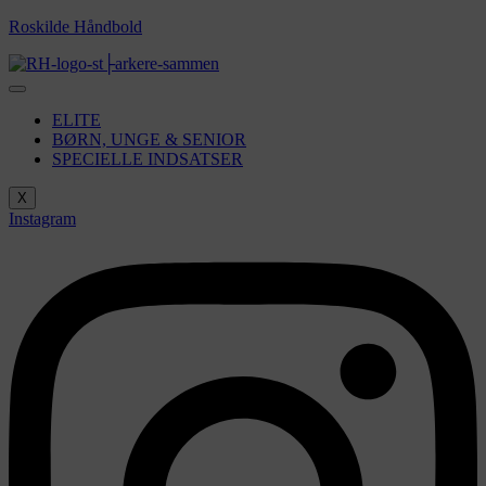
Roskilde Håndbold
ELITE
BØRN, UNGE & SENIOR
SPECIELLE INDSATSER
X
Instagram