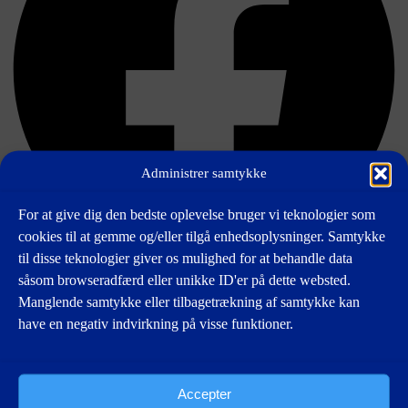
Administrer samtykke
For at give dig den bedste oplevelse bruger vi teknologier som
cookies til at gemme og/eller tilgå enhedsoplysninger. Samtykke
til disse teknologier giver os mulighed for at behandle data
Edit Content
såsom browseradfærd eller unikke ID'er på dette websted.
Manglende samtykke eller tilbagetrækning af samtykke kan
Elite
have en negativ indvirkning på visse funktioner.
Børn, unge & Senior
Specielle Indsatser
Nyheder
Netværk
Klubben
Accepter
Bliv medlem