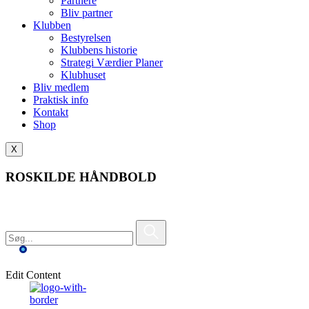
Partnere
Bliv partner
Klubben
Bestyrelsen
Klubbens historie
Strategi Værdier Planer
Klubhuset
Bliv medlem
Praktisk info
Kontakt
Shop
X
ROSKILDE HÅNDBOLD
Edit Content