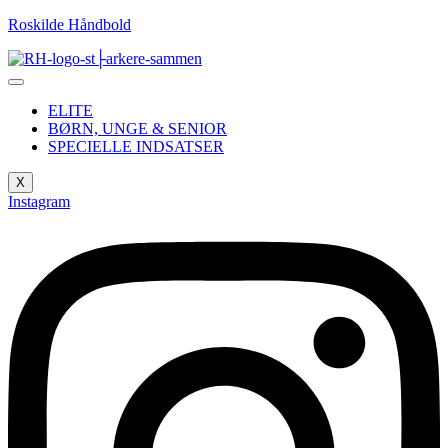
Roskilde Håndbold
ELITE
BØRN, UNGE & SENIOR
SPECIELLE INDSATSER
X
Instagram