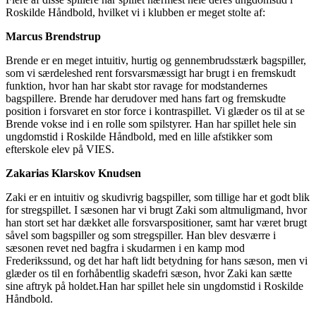
Roskilde Håndbold, hvilket vi i klubben er meget stolte af:
Marcus Brendstrup
Brende er en meget intuitiv, hurtig og gennembrudsstærk bagspiller,
som vi særdeleshed rent forsvarsmæssigt har brugt i en fremskudt
funktion, hvor han har skabt stor ravage for modstandernes
bagspillere. Brende har derudover med hans fart og fremskudte
position i forsvaret en stor force i kontraspillet. Vi glæder os til at se
Brende vokse ind i en rolle som spilstyrer. Han har spillet hele sin
ungdomstid i Roskilde Håndbold, med en lille afstikker som
efterskole elev på VIES.
Zakarias Klarskov Knudsen
Zaki er en intuitiv og skudivrig bagspiller, som tillige har et godt blik
for stregspillet. I sæsonen har vi brugt Zaki som altmuligmand, hvor
han stort set har dækket alle forsvarspositioner, samt har været brugt
såvel som bagspiller og som stregspiller. Han blev desværre i
sæsonen revet ned bagfra i skudarmen i en kamp mod
Frederikssund, og det har haft lidt betydning for hans sæson, men vi
glæder os til en forhåbentlig skadefri sæson, hvor Zaki kan sætte
sine aftryk på holdet.Han har spillet hele sin ungdomstid i Roskilde
Håndbold.