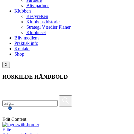
Partnere
Bliv partner
Klubben
Bestyrelsen
Klubbens historie
Strategi Værdier Planer
Klubhuset
Bliv medlem
Praktisk info
Kontakt
Shop
X
ROSKILDE HÅNDBOLD
Edit Content
Elite