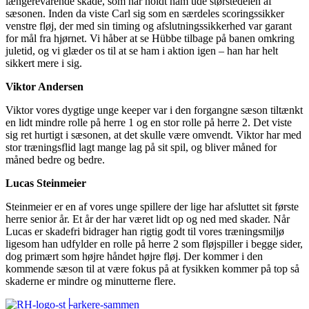
længerevarende skade, som har holdt ham ude størstedelen af
sæsonen. Inden da viste Carl sig som en særdeles scoringssikker
venstre fløj, der med sin timing og afslutningssikkerhed var garant
for mål fra hjørnet. Vi håber at se Hübbe tilbage på banen omkring
juletid, og vi glæder os til at se ham i aktion igen – han har helt
sikkert mere i sig.
Viktor Andersen
Viktor vores dygtige unge keeper var i den forgangne sæson tiltænkt
en lidt mindre rolle på herre 1 og en stor rolle på herre 2. Det viste
sig ret hurtigt i sæsonen, at det skulle være omvendt. Viktor har med
stor træningsflid lagt mange lag på sit spil, og bliver måned for
måned bedre og bedre.
Lucas Steinmeier
Steinmeier er en af vores unge spillere der lige har afsluttet sit første
herre senior år. Et år der har været lidt op og ned med skader. Når
Lucas er skadefri bidrager han rigtig godt til vores træningsmiljø
ligesom han udfylder en rolle på herre 2 som fløjspiller i begge sider,
dog primært som højre håndet højre fløj. Der kommer i den
kommende sæson til at være fokus på at fysikken kommer på top så
skaderne er mindre og minutterne flere.