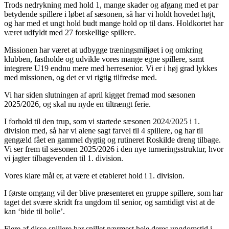
Trods nedrykning med hold 1, mange skader og afgang med et par
betydende spillere i løbet af sæsonen, så har vi holdt hovedet højt,
og har med et ungt hold budt mange hold op til dans. Holdkortet har
været udfyldt med 27 forskellige spillere.
Missionen har været at udbygge træningsmiljøet i og omkring
klubben, fastholde og udvikle vores mange egne spillere, samt
integrere U19 endnu mere med herresenior. Vi er i høj grad lykkes
med missionen, og det er vi rigtig tilfredse med.
Vi har siden slutningen af april kigget fremad mod sæsonen
2025/2026, og skal nu nyde en tiltrængt ferie.
I forhold til den trup, som vi startede sæsonen 2024/2025 i 1.
division med, så har vi alene sagt farvel til 4 spillere, og har til
gengæld fået en gammel dygtig og rutineret Roskilde dreng tilbage.
Vi ser frem til sæsonen 2025/2026 i den nye turneringsstruktur, hvor
vi jagter tilbagevenden til 1. division.
Vores klare mål er, at være et etableret hold i 1. division.
I første omgang vil der blive præsenteret en gruppe spillere, som har
taget det svære skridt fra ungdom til senior, og samtidigt vist at de
kan ‘bide til bolle’.
Flere af disse spillere har spillet nærmest hele deres ungdomstid i