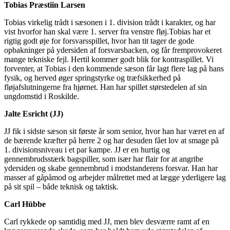
Tobias Præstiin Larsen
Tobias virkelig trådt i sæsonen i 1. division trådt i karakter, og har
vist hvorfor han skal være 1. server fra venstre fløj.Tobias har et
rigtig godt øje for forsvarsspillet, hvor han tit tager de gode
opbakninger på ydersiden af forsvarsbacken, og får fremprovokeret
mange tekniske fejl. Hertil kommer godt blik for kontraspillet. Vi
forventer, at Tobias i den kommende sæson får lagt flere lag på hans
fysik, og herved øger springstyrke og træfsikkerhed på
fløjafslutningerne fra hjørnet. Han har spillet størstedelen af sin
ungdomstid i Roskilde.
Jalte Esricht (JJ)
JJ fik i sidste sæson sit første år som senior, hvor han har været en af
de bærende kræfter på herre 2 og har desuden fået lov at smage på
1. divisionsniveau i et par kampe. JJ er en hurtig og
gennembrudsstærk bagspiller, som især har flair for at angribe
ydersiden og skabe gennembrud i modstanderens forsvar. Han har
masser af gåpåmod og arbejder målrettet med at lægge yderligere lag
på sit spil – både teknisk og taktisk.
Carl Hübbe
Carl rykkede op samtidig med JJ, men blev desværre ramt af en