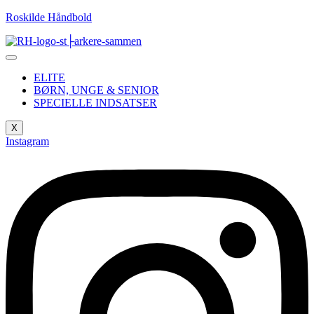
Roskilde Håndbold
ELITE
BØRN, UNGE & SENIOR
SPECIELLE INDSATSER
X
Instagram