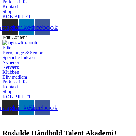
Praktisk info
Kontakt
Shop
KØB BILLET
nstagram
Linkedin
Facebook
Edit Content
Elite
Børn, unge & Senior
Specielle Indsatser
Nyheder
Netværk
Klubben
Bliv medlem
Praktisk info
Kontakt
Shop
KØB BILLET
nstagram
Linkedin
Facebook
Roskilde Håndbold Talent Akademi+