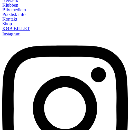
Netværk
Klubben
Bliv medlem
Praktisk info
Kontakt
Shop
KØB BILLET
Instagram