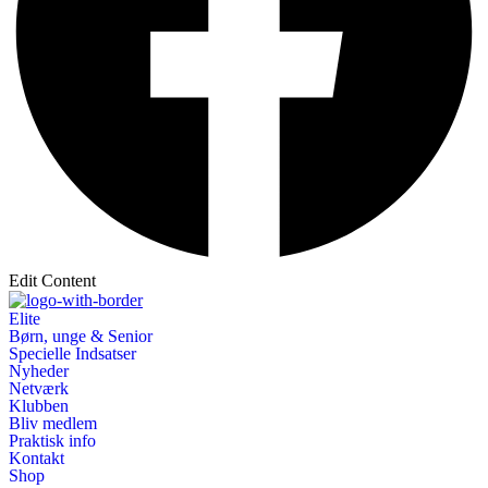
Edit Content
Elite
Børn, unge & Senior
Specielle Indsatser
Nyheder
Netværk
Klubben
Bliv medlem
Praktisk info
Kontakt
Shop