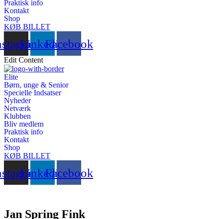
Praktisk info
Kontakt
Shop
KØB BILLET
nstagram
Linkedin
Facebook
Edit Content
Elite
Børn, unge & Senior
Specielle Indsatser
Nyheder
Netværk
Klubben
Bliv medlem
Praktisk info
Kontakt
Shop
KØB BILLET
nstagram
Linkedin
Facebook
Jan Spring Fink