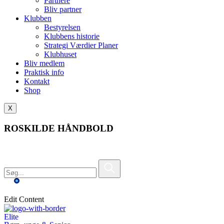
Partnere
Bliv partner
Klubben
Bestyrelsen
Klubbens historie
Strategi Værdier Planer
Klubhuset
Bliv medlem
Praktisk info
Kontakt
Shop
X
ROSKILDE HÅNDBOLD
Edit Content
Elite