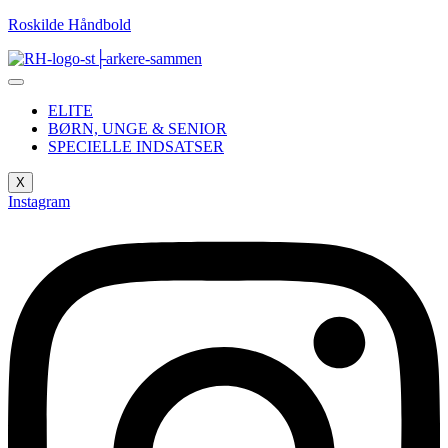
Roskilde Håndbold
ELITE
BØRN, UNGE & SENIOR
SPECIELLE INDSATSER
X
Instagram