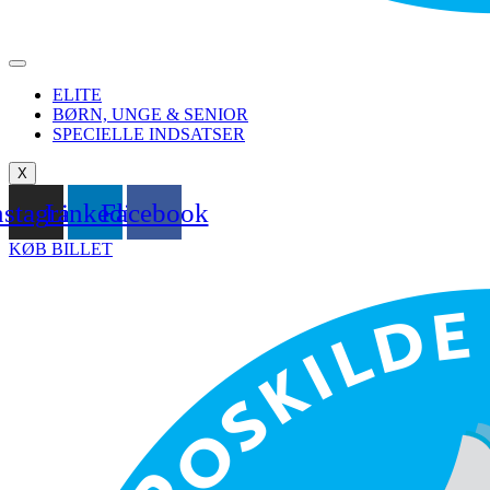
ELITE
BØRN, UNGE & SENIOR
SPECIELLE INDSATSER
X
nstagram
Linkedin
Facebook
KØB BILLET