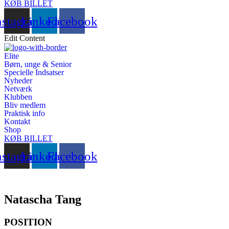
KØB BILLET
nstagram
Linkedin
Facebook
Edit Content
Elite
Børn, unge & Senior
Specielle Indsatser
Nyheder
Netværk
Klubben
Bliv medlem
Praktisk info
Kontakt
Shop
KØB BILLET
nstagram
Linkedin
Facebook
Natascha Tang
POSITION