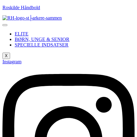
Roskilde Håndbold
ELITE
BØRN, UNGE & SENIOR
SPECIELLE INDSATSER
X
Instagram