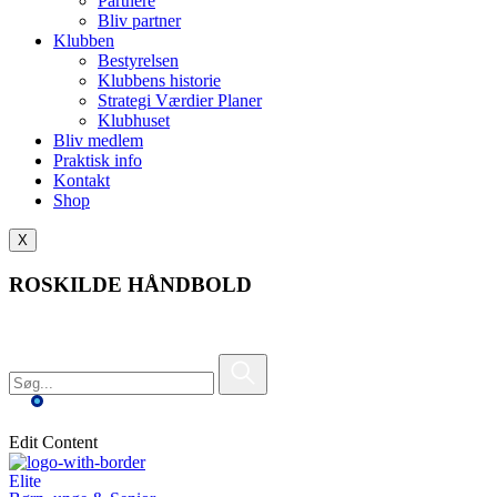
Partnere
Bliv partner
Klubben
Bestyrelsen
Klubbens historie
Strategi Værdier Planer
Klubhuset
Bliv medlem
Praktisk info
Kontakt
Shop
X
ROSKILDE HÅNDBOLD
Edit Content
Elite